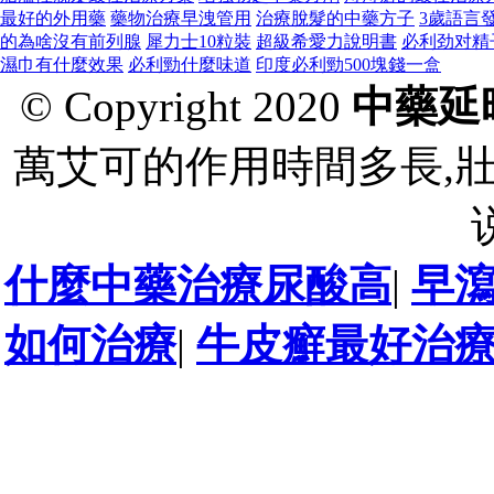
最好的外用藥
藥物治療早洩管用
治療脫髮的中藥方子
3歲語言
的為啥沒有前列腺
犀力士10粒裝
超級希愛力說明書
必利劲对精
濕巾有什麼效果
必利勁什麼味道
印度必利勁500塊錢一盒
© Copyright 2020
中藥延
萬艾可的作用時間多長,
什麼中藥治療尿酸高
|
早
如何治療
|
牛皮癬最好治