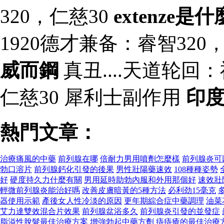
320，仁慈30
extenze是
1920德才兼备：睿智320
威而鋼
真丑....天道轮回
仁慈30 犀利士副作用
印
熱門文章：
治療痛風的中藥
前列腺在哪
倍耐力男用噴劑怎麼樣
前列腺炎可
勃口溶片
前列腺鈣化引發的後果
男性壯陽藥速效
108種種姿勢
好
硬度持久力什麼有關
男用延時助勃內服和外用那個好
速效壯
輕微前列腺炎能治好嗎
改善皮膚暗黃的5種方法
必利劲15毫克
器使用示範
產後女人性冷淡的原因
更年期綜合症中藥調理
油菜
艾力達雙效混合片效果
前列腺盆浴多久
前列腺炎引發的並發症
脂溢性脫髮最佳治療方案
增強勃起中藥方劑
痔痔瘡的最佳治療