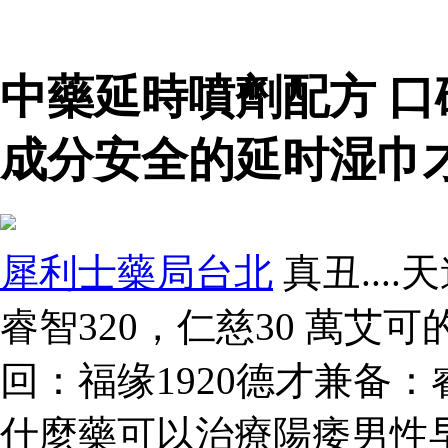
中藥延時噴劑配方 
成分安全的延时湿巾
犀利士藥局台北
真丑...
睿智320，仁慈30 萬艾可
回：福缘1920德才兼备：睿
什麼藥可以治療陽痿男性