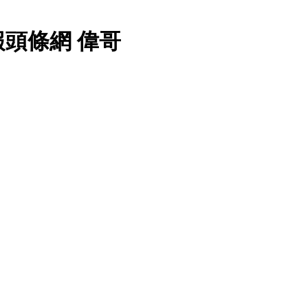
頭條網 偉哥