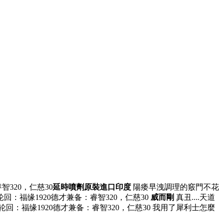
智320，仁慈30
延時噴劑原裝進口印度
陽痿早洩調理的竅門不花
道轮回：福缘1920德才兼备：睿智320，仁慈30
威而剛
真丑....天道
.天道轮回：福缘1920德才兼备：睿智320，仁慈30 我用了犀利士怎麼