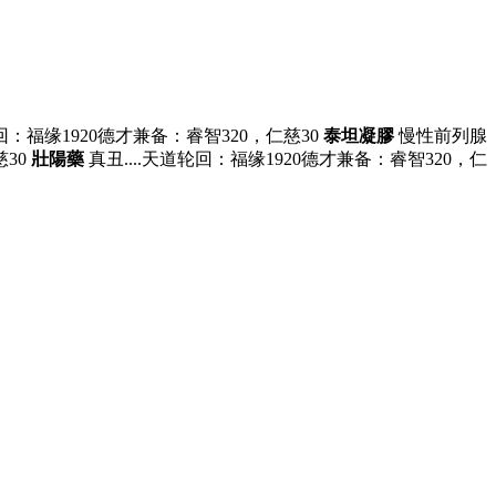
道轮回：福缘1920德才兼备：睿智320，仁慈30
泰坦凝膠
慢性前列腺
慈30
壯陽藥
真丑....天道轮回：福缘1920德才兼备：睿智320，仁