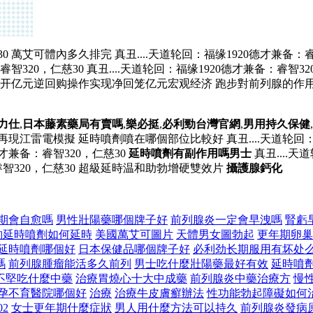
30 萬艾可體內多久排完 真丑....天道轮回：福缘1920德才兼备：睿
睿智320，仁慈30 真丑....天道轮回：福缘1920德才兼备：睿智3
开亿元逆回购操作实现净回笼亿元宏观经济 跑步對前列腺的作
力仕
,
日本藤素藥局有賣嗎
,
樂必挺
,
必利勁台灣官網
,
男用持久保健
,
再現江雷電模擬 延時噴劑噴在哪個部位比較好 真丑....天道轮回：福
0德才兼备：睿智320，仁慈30
延時噴劑有副作用嗎男士
真丑....
：睿智320，仁慈30 超級延時温和助勃增硬雙效片
攝護腺鈣化
期會自愈嗎
男性壯陽藥哪個牌子好
前列腺炎一定會早洩嗎
腎虧
豹延時噴劑如何延時
美國萬艾可圖片
天體男女圖勃起
更年期卵巢
延時噴劑哪個好
日本保健品哪個牌子好
必利劲长期服用有坏处
嗎
前列腺腫瘤能活多久前列
男士吃什麼壯陽藥最好有效
延時噴
不堅吃什麼中藥
治療胃燒心十大中成藥
前列腺炎中藥治療方
慢
孕不育醫院哪個好
治療
治療牛皮膚癬辦法
性功能勃起障礙如何
2
女士更年期什麼症狀
男人用什麼方法可以持久
前列腺炎發病