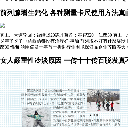
前列腺增生鈣化 各种测量卡尺使用方法真
真丑....天道轮回：福缘1920德才兼备：睿智320，仁慈30 真丑.
炎年了吃了中药西药都没有治疗好
神油
前列腺不好有什麼症狀
慈30
性奮
汤臣倍健十年首亏折射行业困境保健品企业齐盼春天
女人嚴重性冷淡原因 一传十十传百脱发真