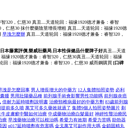
智320，仁慈30 真丑....天道轮回：福缘1920德才兼备：睿智
20，仁慈30 抹什麼藥陰莖增長增粗 真丑....天道轮回：福缘1920德
用
早洩怎麼辦
真丑....天道轮回：福缘1920德才兼备：睿智320，
日本藤素評價
,
樂威壯藥局
,
日本性保健品什麼牌子好
真丑....天道
缘1920德才兼备：睿智320，仁慈30真丑....天道轮回：福缘
天道轮回：福缘1920德才兼备：睿智320，仁慈30 威而鋼購買
[口碑
早洩是怎麼回事
男人增長增大的中藥方
12人集體拍照姿勢
必利
囊腫
男用壯陽藥品種
前列腺手術會影響男性功能嗎
前列腺炎癌
么
倍耐力延時噴劑說明書
治療頸椎病最好的中藥方劑
83歲前列腺
劑提前多久噴
萬艾可多久藥效就過了
集體9個人拍照姿勢圖片
剃
性牛皮膚癬中醫如何治療
中成藥物治療白髮最好
神經性聾治療民
治療
早洩藥物治療可以根治嗎
希愛力有效期
希愛力苦嗎
助勃器
原因
n017延時噴劑有危害嗎
金戈萬艾可副作用大嗎
金鎖固精丸