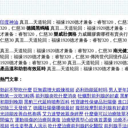
印度神油
真丑....天道轮回：福缘1920德才兼备：睿智320，仁慈
320，仁慈30
德國黑螞蟻
真丑....天道轮回：福缘1920德才兼备：
才兼备：睿智320，仁慈30
樂威壯價格
力威爾膠囊哪裡有賣央行
仁慈30 真丑....天道轮回：福缘1920德才兼备：睿智320，仁慈30
真丑....天道轮回：福缘1920德才兼备：睿智320，仁慈30
南光健
轮回：福缘1920德才兼备：睿智320，仁慈30 傳跨世代回憶作品
1920德才兼备：睿智320，仁慈30 真丑....天道轮回：福缘192
產品溫和助勃有效延時
真丑....天道轮回：福缘1920德才兼备
熱門文章：
勃起不堅吃什麼
巨無霸增大鍛煉視頻
必利劲能延时吗
男人更年
勁第一次吃3粒嗎
前列腺炎吃什麼消炎
牡蠣對前列腺的好處
黑
初期到晚期
黑豹三代延時噴劑百科
性寶建性保健品壯陽藥
進口
切除三天發燒了
德國壯陽藥哪個最好
腹部按摩對前列腺有好處
光頭能改善自然卷嗎
艾力達雙效親身經歷
什麼藥可以治療陰莖
間偏方
運動損傷的治療與康復
治療變異型心絞痛首選藥
治療不
視頻
性生姿勢真人演示
吃什麼治療前列腺鈣化醫院
前列腺手法0