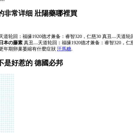
的非常详细 壯陽藥哪裡買
...天道轮回：福缘1920德才兼备：睿智320，仁慈30 真丑....天
日本の藤素
真丑....天道轮回：福缘1920德才兼备：睿智320，仁
 更年期卵巢萎縮有什麼症狀
汗馬糖
.
不是好惹的 德國必邦