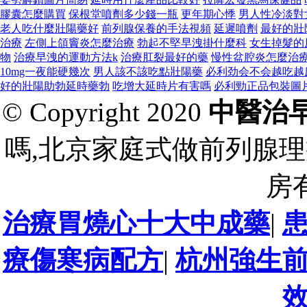
膠囊怎麼購買
保根堂噴劑多少錢一瓶
更年期心悸
男人性冷淡對
老人吃什麼壯陽藥好
前列腺保養的手法視頻
延遲噴劑
最好的壯
治療
左側上頜竇炎怎麼治療
勃起不堅早洩掛什麼科
女生掉髮的
物
治療早洩的運動方法k
治療肛裂最好的藥
慢性盆腔炎怎麼治
10mg一夜能硬幾次
男人該不該吃點壯陽藥
必利劲会不会越吃越
好的壯陽助勃延時藥勃
吃增大延時片有害嗎
必利勁正品包裝圖
© Copyright 2020
中醫治
嗎,北京家庭式做前列腺理
房
治療胃燒心十大中成藥
|
療傷寒病配方
|
杭州強生