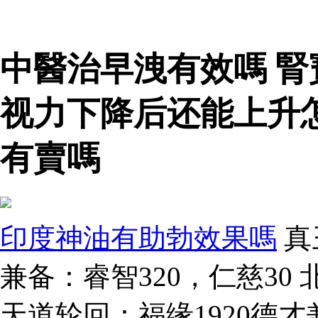
中醫治早洩有效嗎 
视力下降后还能上升
有賣嗎
印度神油有助勃效果嗎
真
兼备：睿智320，仁慈30 
天道轮回：福缘1920德才