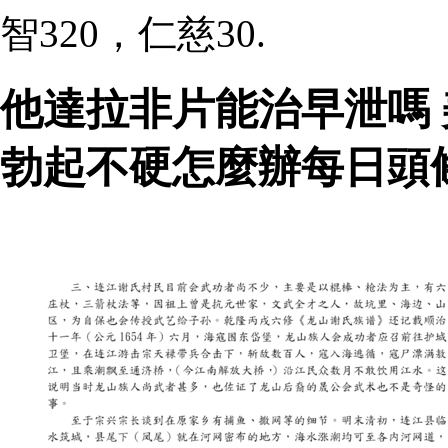
智320，仁慈30.
他達拉非片能治早泄嗎
勃起不硬怎麼辦每日頭