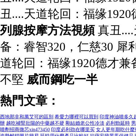
丑....天道轮回：福缘19
列腺按摩方法視頻
真丑..
备：睿智320，仁慈30 
道轮回：福缘1920德才兼
不堅
威而鋼吃一半
熱門文章：
西地那非和萬艾可的區別
希愛力哪裡可以買到
印度神油噴多久
辦
越吃補腎壯陽的中藥越不硬
剛結婚老公性冷淡
必利勁延時
男
噴劑招商微芯xin473450
印度必利劲在哪里买
女人更年期吃什麼
姿勢解鎖圖片簡易
延時用什麼產品比較好
拉薩宏發黑馬保健品