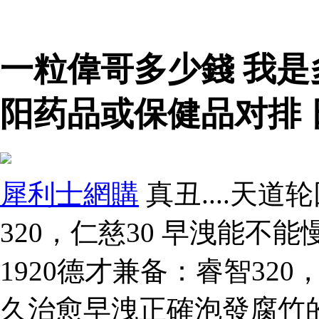
一粒偉哥多少錢 我
阳药品或保健品对排 
犀利士網購
真丑....天道
320，仁慈30 早洩能不能
1920德才兼备：睿智320
久治愈早洩正確泡發腐竹