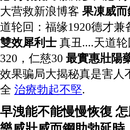
大营救新浪博客
果凍威而
道轮回：福缘1920德才兼
雙效犀利士
真丑....天道
320，仁慈30
最實惠壯陽
效果骗局大揭秘真是害人
全
治療勃起不堅
.
早洩能不能慢慢恢復 怎
樂威壯威而鋼助勃延時