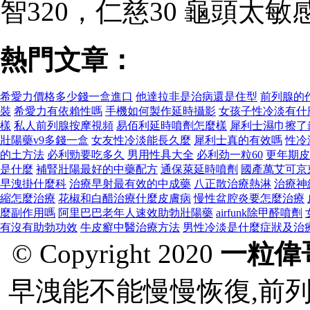
智320，仁慈30 龜頭太敏
熱門文章：
希愛力價格多少錢一盒進口
他達拉非是治病還是住型
前列腺的
裝
希愛力有依賴性嗎
手機如何製作延時攝影
女孩子性冷淡有什
樣
私人前列腺按摩視頻
易佰利延時噴劑怎麼樣
犀利士濕巾擦了
壯陽藥v9多錢一盒
女友性冷淡能長久麼
犀利士真的有效嗎
性冷
的土方法
必利勁要吃多久
男用性具大全
必利劲一粒60
更年期皮
是什麼
補腎壯陽最好的中藥配方
通保萊延時噴劑
國產萬艾可京
早洩掛什麼科
治療早射最有效的中成藥
八正散治療熱淋
治療神
縮怎麼治療
花椒和白醋治療什麼皮膚病
慢性盆腔炎要怎麼治療
麼副作用嗎
阿里巴巴老年人速效助勃壯陽藥
airfunk除甲醛噴劑
有沒有助勃功效
牛皮癬中醫治療方法
男性冷淡是什麼症狀及治
© Copyright 2020
一粒偉
早洩能不能慢慢恢復,前