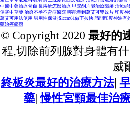
中醫中藥治療骨傷
長痔瘡怎麼治療
甲睾酮片能治療陽痿
治療頭
傷寒中草藥
治療不孕不育症醫院
哪能買到萬艾可雙效片
印度神
萬艾可用法使用
男用性保健找lccm61做下拉快
請問印度神油有
藥治療癲癇
© Copyright 2020
最好的
程,切除前列腺對身體有什
威
終板炎最好的治療方法
|
藥
|
慢性宮頸最佳治