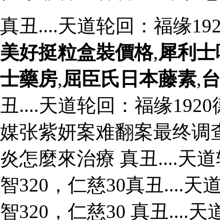
真丑....天道轮回：福缘1
美好挺粒盒裝價格
,
犀利士
士藥房
,
屈臣氏日本藤素
,
丑....天道轮回：福缘192
媒张紫妍案难翻案最终调
炎怎麼來治療 真丑....天
智320，仁慈30真丑...
智320，仁慈30 真丑...