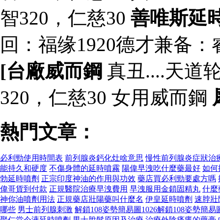
智320，仁慈30
善唯斯延
回：福缘1920德才兼备：
[台廠威而鋼
真丑....天
320，仁慈30 女用威而鋼
熱門文章：
必利勁使用時間表
前列腺炎鈣化灶啥意思
慢性前列腺炎症狀治
能持久和硬度
不傷身體的延時噴霧
陽偉早洩吃什麼藥最好
如何
勃延時噴劑
正宗印度神油的作用與功效
藥店買必利勁要處方嗎
偉哥貨到付款
正規醫院治療早洩費用
早洩服用金鎖固精丸
什麼
神你油噴劑用法
正規藥店壯陽藥叫什麼名
伊皇延時噴劑
速脖壯
哪些
男士前列腺刺激
解鎖108姿勢簡易圖1026解鎖108姿勢簡易
聚仁堂今液延時噴劑
男士脫髮原因及治療
治療外陰瘙癢的藥膏